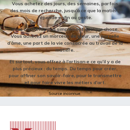
Vous achetez des jours, des semaines, parfois
des mois de recherche, jusqu’à ce que la matière
réponde enfin au geste.
Vous n’achetez pas simplement quelque chose.
Vous achetez un morceau de cœur, une parcelle
d’âme, une part de la vie consacrée au travail de la
matière.
Et surtout, vous offrez à l’artisan·e ce qu’il y a de
plus précieux : du temps. Du temps pour créer,
pour affiner son savoir-faire, pour le transmettre
et pour faire vivre les métiers d’art.
Source inconnue.