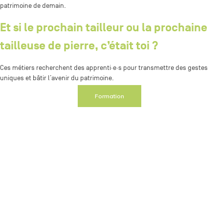
patrimoine de demain.
Et si le prochain tailleur ou la prochaine
tailleuse de pierre, c’était toi ?
Ces métiers recherchent des apprenti·e·s pour transmettre des gestes
uniques et bâtir l’avenir du patrimoine.
Formation
Avec la présence de :
Atelier Cal’As
Atelier Comte
Philippe Cartan
Daniel Estevez