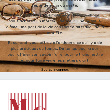
réponde enfin au geste.
Vous n’achetez pas simplement quelque chose.
Vous achetez un morceau de cœur, une parcelle
d’âme, une part de la vie consacrée au travail de la
matière.
Et surtout, vous offrez à l’artisan·e ce qu’il y a de
plus précieux : du temps. Du temps pour créer,
pour affiner son savoir-faire, pour le transmettre
et pour faire vivre les métiers d’art.
Source inconnue.