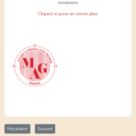
occasions.
Cliquez ici pour en savoir plus.
Article précédent : Bracelets Protexo SA
Article suivant : Cordonnerie Seror, Yohan Seror
Précédent
Suivant