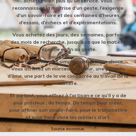
achetez bien plus qu’un service. Vous
reconnaissez la maîtrise d’un geste, l’exigence
d’un savoir-faire et des centaines d’heures
d’essais, d’échecs et d’expérimentations.
Vous achetez des jours, des semaines, parfois
des mois de recherche, jusqu’à ce que la matière
réponde enfin au geste.
Vous n’achetez pas simplement quelque chose.
Vous achetez un morceau de cœur, une parcelle
d’âme, une part de la vie consacrée au travail de la
matière.
Et surtout, vous offrez à l’artisan·e ce qu’il y a de
plus précieux : du temps. Du temps pour créer,
pour affiner son savoir-faire, pour le transmettre
et pour faire vivre les métiers d’art.
Source inconnue.