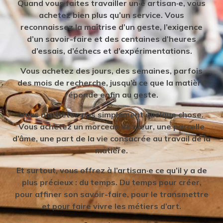
Quand vous faites travailler un·e artisan·e, vous
achetez bien plus qu’un service. Vous
reconnaissez la maîtrise d’un geste, l’exigence
d’un savoir-faire et des centaines d’heures
d’essais, d’échecs et d’expérimentations.
Vous achetez des jours, des semaines, parfois
des mois de recherche, jusqu’à ce que la matière
réponde enfin au geste.
Vous n’achetez pas simplement quelque chose.
Vous achetez un morceau de cœur, une parcelle
d’âme, une part de la vie consacrée au travail de la
matière.
Et surtout, vous offrez à l’artisan·e ce qu’il y a de
plus précieux : du temps. Du temps pour créer,
pour affiner son savoir-faire, pour le transmettre
et pour faire vivre les métiers d’art.