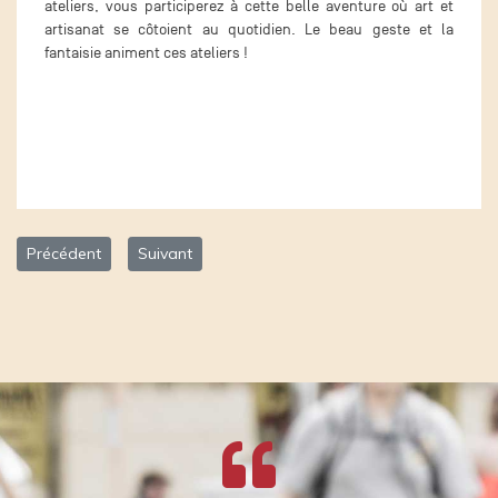
ateliers, vous participerez à cette belle aventure où art et
artisanat se côtoient au quotidien. Le beau geste et la
fantaisie animent ces ateliers !
Article précédent : Métiers d'Art Genève (MAG)
Article suivant : Label Genève
Précédent
Suivant