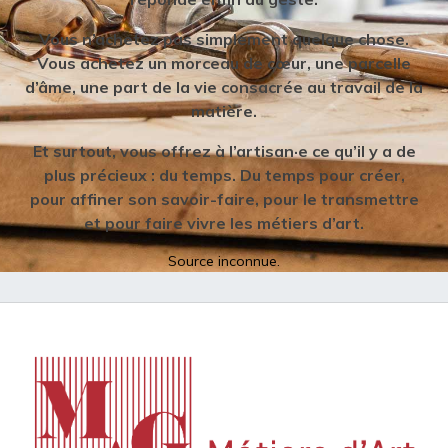
Vous n’achetez pas simplement quelque chose.
Vous achetez un morceau de cœur, une parcelle
d’âme, une part de la vie consacrée au travail de la
matière.
Et surtout, vous offrez à l’artisan·e ce qu’il y a de
plus précieux : du temps. Du temps pour créer,
pour affiner son savoir-faire, pour le transmettre
et pour faire vivre les métiers d’art.
Source inconnue.