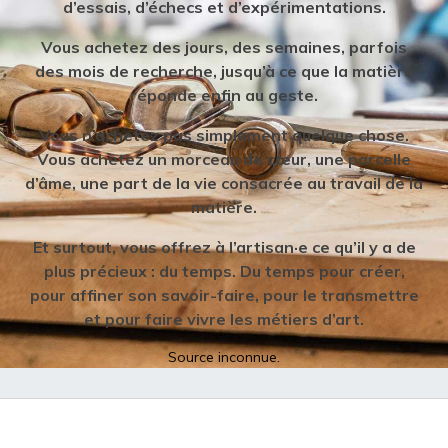
d’essais, d’échecs et d’expérimentations.
Vous achetez des jours, des semaines, parfois
des mois de recherche, jusqu’à ce que la matière
réponde enfin au geste.
Vous n’achetez pas simplement quelque chose.
Vous achetez un morceau de cœur, une parcelle
d’âme, une part de la vie consacrée au travail de la
matière.
Et surtout, vous offrez à l’artisan·e ce qu’il y a de
plus précieux : du temps. Du temps pour créer,
pour affiner son savoir-faire, pour le transmettre
et pour faire vivre les métiers d’art.
Source inconnue.